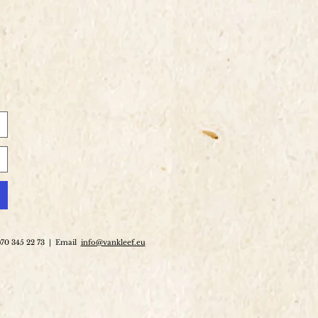
)70 345 22 73
|
Email
info@vankleef.eu