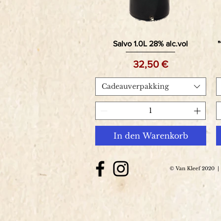
Salvo 1.0L 28% alc.vol
"
Preis
32,50 €
Cadeauverpakking
In den Warenkorb
© Van Kleef 2020
|