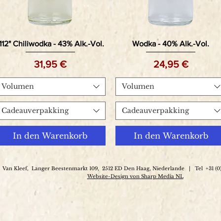
112" Chiliwodka - 43% Alk.-Vol.
Wodka - 40% Alk.-Vol.
Preis
Preis
31,95 €
24,95 €
Volumen
Volumen
Cadeauverpakking
Cadeauverpakking
In den Warenkorb
In den Warenkorb
Van Kleef,
Langer Beestenmarkt 109,
2512 ED Den Haag, Niederlande
|
Tel
+31 (0
Website-Design von Sharp Media NL