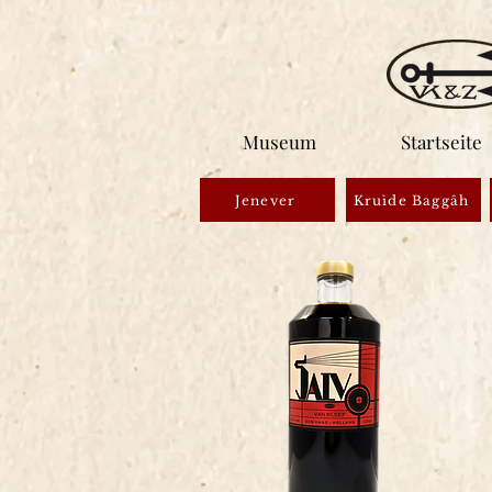
Museum
Startseite
Jenever
Kruìde Baggâh