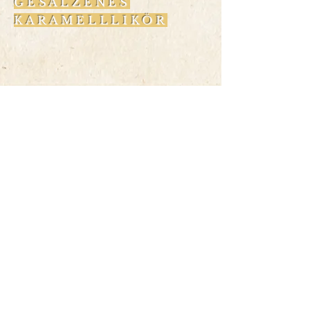
GESALZENES
KARAMELLLIKÖR
© Van Kleef 2020
|
Van Kleef,
Langer