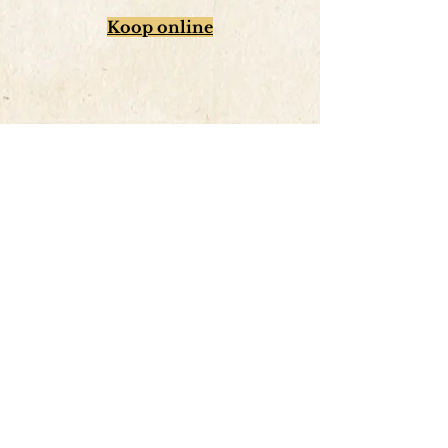
Koop online
| Van Kleef,
Lange Beestenmarkt