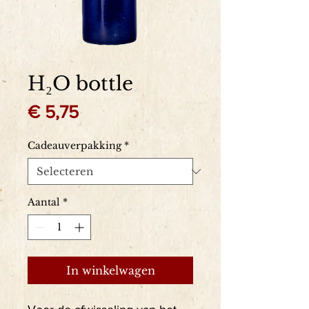
H₂O bottle
Prijs
€ 5,75
Cadeauverpakking
*
Aantal
*
In winkelwagen