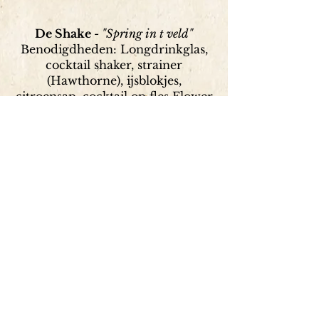
De Shake
- "Spring in t veld"
Benodigdheden: Longdrinkglas,
cocktail shaker, strainer
(Hawthorne
), ijsblokjes,
citroensap, cocktail op fles Flower
Power & IPA bier
Vul de shaker met ijs
Voeg 5
0 ml Flower Power toe
Voeg 20 ml vers Citroensap toe (
30 ml voor de zure liefhebber)
Shake de ingrediënten goed
Vul een longdrinkglas met ijs
Schenk de drank uit de shaker
met een strainer
Aftoppen met IPA BIER
Proost!