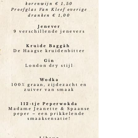
korenwijn € 1,50
Proefglas Van Kleef overige
dranken € 1,00
Jenever
9 verschillende jenevers
Kruìde
Baggâh
De Haagse kruidenbitter
Gin
London dry stijl
Wodka
100% graan, zijdezacht en
zuiver van smaak
112-tje Peperwokda
Madame Jeanette & Spaanse
peper – een prikkelende
smaaksensatie!