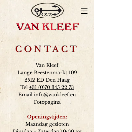
CONTACT
Van Kleef
Lange Beestenmarkt 109
2512 ED Den Haag
Tel
+31 (0)70 345 22 73
Email
info@vankleef.eu
Fotopagina
Openingstijd
en:
Maandag gesloten
Dinsdag - Zaterdag 10:00 tot